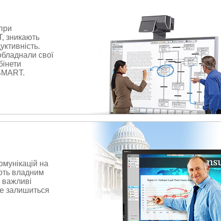
при
, зникають
уктивність.
 обладнали свої
бінети
 SMART.
мунікацій на
ють владним
 важливі
е залишиться