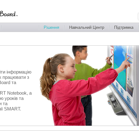
Рішення
Навчальний Центр
Підтримка
йти інформацію
к працювати з
oard та
RT Notebook, а
ю уроків та
и та
нії SMART.