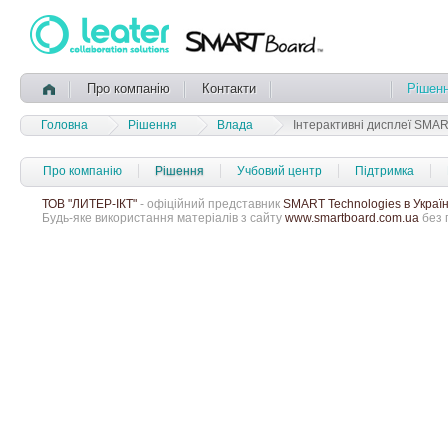
Про компанію
Контакти
Рішен
Головна
Рішення
Влада
Інтерактивні дисплеї SMA
Про компанію
Рішення
Учбовий центр
Підтримка
ТОВ "ЛИТЕР-ІКТ"
- офіційний представник
SMART Technologies в Україн
Будь-яке використання матеріалів з сайту
www.smartboard.com.ua
без 