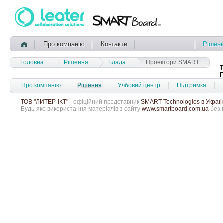
Про компанію
Контакти
Рішен
Головна
Рішення
Влада
Проектори SMART
Т
П
Про компанію
Рішення
Учбовий центр
Підтримка
ТОВ "ЛИТЕР-ІКТ"
- офіційний представник
SMART Technologies в Україн
Будь-яке використання матеріалів з сайту
www.smartboard.com.ua
без 