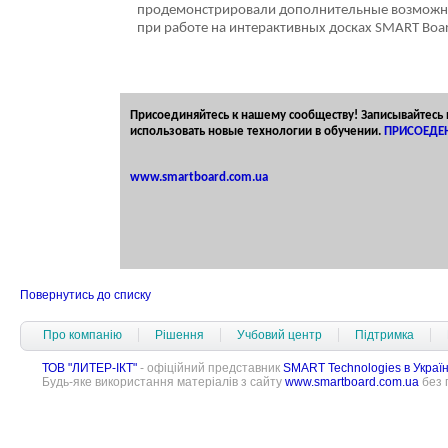
продемонстрировали дополнительные возможн
при работе на интерактивных досках SMART Boa
Присоединяйтесь к нашему сообществу! Записывайтесь 
использовать новые технологии в обучении.
ПРИСОЕДЕ
www.smartboard.com.ua
Повернутись до списку
Про компанію
Рішення
Учбовий центр
Підтримка
ТОВ "ЛИТЕР-ІКТ"
- офіційний представник
SMART Technologies в Україн
Будь-яке використання матеріалів з сайту
www.smartboard.com.ua
без 